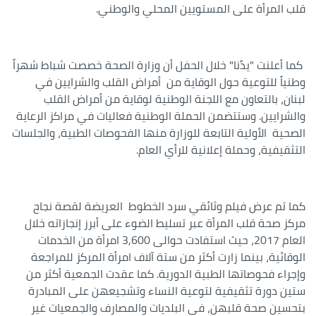
قلب المرأة على المستويين المحلي والوطني.
كما أعلنت "يدُنا" خلال الحفل أن وزارة الصحة خصصت شباط شهراً
وطنياً للتوعية حول الوقاية من أمراض القلب والشرايين في
لبنان، بالتعاون مع اللجنة الوطنية لوقاية من أمراض القلب
والشرايين. وستتضمن الحملة الوطنية فعاليات في مراكز الرعاية
الصحية الأولية التابعة للوزارة منها الفحوصات الطبية، والجلسات
التثقيفية، وحملة إعلانية للرأي العام.
كما تم عرض فيلم وثائقي سرد الخطوط العريضة لقصة نجاح
مركز صحة قلب المرأة عبر تسليط الضوء على أبرز إنجازاته خلال
العام 2017، حيث استفادت حوالى 3,600 امرأة من الخدمات
الوقائية، بينما زارت أكثر من ستة آلاف امرأة المركز للمراجعة
وإجراء فحوصاتها الطبية الدورية. كما عقدت الجمعية أكثر من
ستين دورة تثقيفية لتوعية النساء وتشجيعهن على المبادرة
بتحسين صحة قلبهن، في البلديات والمصارف والجمعيات غير