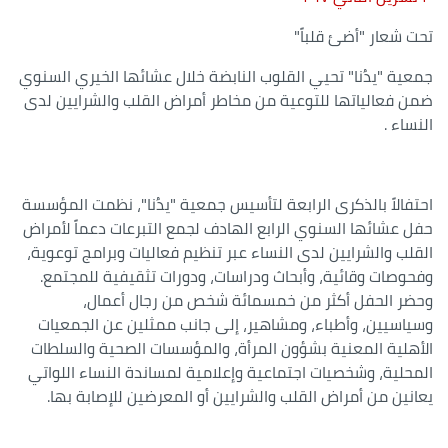
تحت شعار "أضئ قلباً"
جمعية "يدُنا" تحيي القلوب النابضة خلال عشائها الخيري السنوي
ضمن فعالياتها للتوعية من مخاطر أمراض القلب والشرايين لدى
النساء .
احتفالاً بالذكرى الرابعة لتأسيس جمعية "يدُنا"، نظمت المؤسسة
حفل عشائها السنوي الرابع الهادف لجمع التبرعات دعماً لأمراض
القلب والشرايين لدى النساء عبر تنظيم فعاليات وبرامج توعوية،
وفحوصات وقائية، وأبحاث ودراسات، ودورات تثقيفية للمجتمع.
وحضر الحفل أكثر من خمسمائة شخص من رجال أعمال،
وسياسيين، وأطباء، ومشاهير، إلى جانب ممثلين عن الجمعيات
الأهلية المعنية بشؤون المرأة، والمؤسسات الصحية والسلطات
المحلية، وشخصيات اجتماعية وإعلامية لمساندة النساء اللواتي
يعانين من أمراض القلب والشرايين أو المعرضين للإصابة بها.