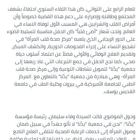
للعام الرابع على التوالي، كان هذا اللقاء السنوي احتفاءً بشغف
المجتمع وطاقته وإصراره على دعم هذه القضية خصوصاً وأن
أمراض القلب والشرايين هي المسبب الأول لوفاة النساء في
العالم. وتحت شعار "أضئ قلباً" كان الحفل مناسبة لتسليط الضوء
على الدور الإيجابي الذي يلعبه "مركز صحة قلب المرأة" في
تشجيع النساء على إجراء الفحوصات الدورية، والكشف المبكر،
وتقديم العلاج الوقائي والأولي فضلاً عن اعتماد أسلوب حياة
صحي. كما نجح الحفل في جمع التبرعات التي عاد ريعها إلى
جمعية "يدُنا" لتمويل نشاطات التوعية وإلى مركز صحة قلب
المرأة- وهي مبادرة من جمعية "يدُنا" بالتعاون مع المركز
الطبي للجامعة الأميركية في بيروت وكلية الطب في جامعة
القديس يوسف.
وحول الموضوع، قالت السيدة وفاء سليمان، رئيسة مؤسسة
"يدُنا": "نحن في جمعية "يدُنا" لا نألو جهداً في سبيل ضمان
وصول المرأة إلى خدمات الرعاية الصحية لتتلقى العلاج الناجع
في الوقت المناسب بغض النظر عن خلفيتها الاجتماعية وكلفة