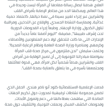
العلاج. هدفنا ايصال رسالة مفادها أن المرأة ليست وحيدة في
هذا العالم، ويمكنها الحد من مخاطر الإصابة بأمراض القلب
والشرايين عبر إجراء تغيير بسيط في نمط حياتها، كاعتماد حمية
غذائية، وممارسة النشاط الجسدي، والإقلاع عن التدخين، ومراقبة
تناول الكحول، وإدارة الإجهاد، وطبعاً إجراء الفحوصات الدورية
تحت إشراف طبيبها"، مضيفة: "اليوم أضفنا عاماً جديداً من
الإنجازات التي ما كانت لتتحقق لولا دعم المتطوعين والأصدقاء
وكرمهم، ومناصرة وزارة الصحة العامة ونظام الرعاية الصحية".
وختمت سليمان: "نحن ملتزمون في مركز صحة قلب المرأة
بمواصلة مبادراتنا التوعوية إلى أن تصبح الوقاية من أمراض
القلب والشرايين هدفاً شخصياً لكل امرأة، فهي قدوة لعائلتها
ومجتمعها بأسره في ما يتعلق بالعناية بصحة القلب".
قدمت الإعلامية الاستقصائية كلود أبو ناضر هندي الحفل الذي
تضمن مجموعة نشاطات ترفيهية تمحورت حول تكريم الجهات
المانحة التي ساهمت بعطاءاتها في دعم وتمويل الأبحاث،
وفحوصات الكشف المبكر، وحملات التوعية، والتثقيف حول صحة